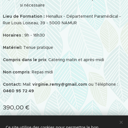
si nécessaire
Lieu de Formation :
Henallux - Département Paramédical -
Rue Louis Loiseau, 39 - 5000 NAMUR
Horaires
: 9h - 16h30
Matériel:
Tenue pratique
Compris
dans le prix
: Catering matin et après-midi
Non compris
: Repas midi
Contact:
Mail:
virginie.remy@gmail.com
ou Téléphone :
0460 95 72 49
390,00
€
Ce site utilise des cookies pour permettre le bon